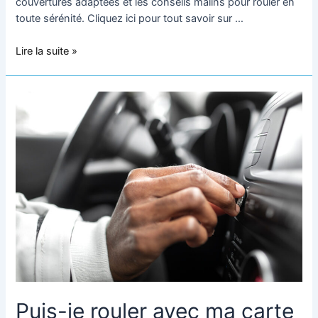
couvertures adaptées et les conseils malins pour rouler en
toute sérénité. Cliquez ici pour tout savoir sur …
Lire la suite »
Puis-
je
rouler
avec
ma
carte
grise
barrée
?
Puis-je rouler avec ma carte