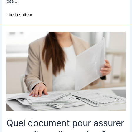
pas …
Lire la suite »
Quel
document
pour
assurer
une
voiture
d’occasion
?
Quel document pour assurer